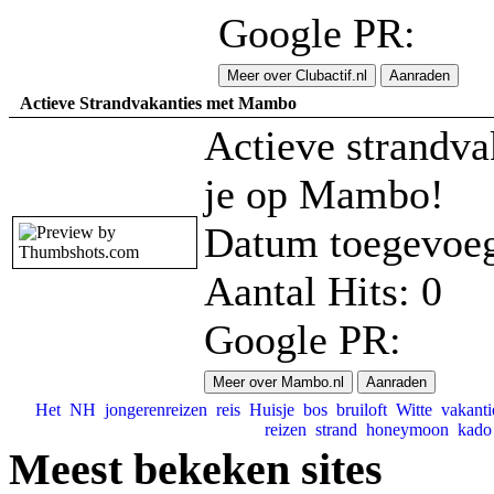
Google PR:
Meer over Clubactif.nl
Aanraden
Actieve Strandvakanties met Mambo
Actieve strandva
je op Mambo!
Datum toegevoeg
Aantal Hits: 0
Google PR:
Meer over Mambo.nl
Aanraden
Het
NH
jongerenreizen
reis
Huisje
bos
bruiloft
Witte
vakant
reizen
strand
honeymoon
kad
Meest bekeken sites