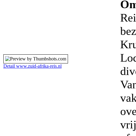
Om
Rei
bez
Kru
Lod
Detail www.zuid-afrika-reis.nl
div
Van
vak
ove
vri