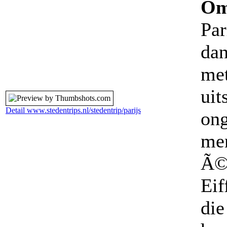
Om
Par
dan
met
uit
Detail www.stedentrips.nl/stedentrip/parijs
ong
men
Ã©
Eif
die