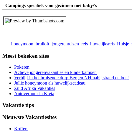
Campings specifiek voor gezinnen met baby\'s
honeymoon
bruiloft
jongerenreizen
reis
huwelijksreis
Huisje
Meest bekeken sites
Pokeren
Actieve jongerenvakanties en kinderkampen
Verblijf in het bruisende dorp Bergen NH nabij strand en bos!
Jullie honeymoon als huwelijkscadeau
Zuid Afrika Vakanties
Autoverhuur in Kreta
Vakantie tips
Nieuwste Vakantiesites
Koffers