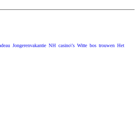
cadeau
Jongerenvakantie
NH
casino\'s
Witte
bos
trouwen
Het