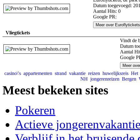
Datum toegevoegd: 201
Aantal Hits: 0
Google PR:
Meer over Euroflyticket
Vliegtickets
Vindt de b
Datum toe
Aantal Hit
Google P
Meer over
casino\'s
appartementen
strand
vakantie
reizen
huwelijksreis
He
NH
jongerenreizen
Bergen
Meest bekeken sites
Pokeren
Actieve jongerenvakanti
Verblijf in het bruisende